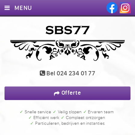
MENU
HOME
DIENSTEN
PROJECTEN
BLOG
Bel
024 234 01 77
CONTACT
Offerte
✓ Snelle service
✓ Veilig slopen
✓ Ervaren team
✓ Efficiënt werk
✓ Compleet ontzorgen
✓ Particulieren, bedrijven en instanties