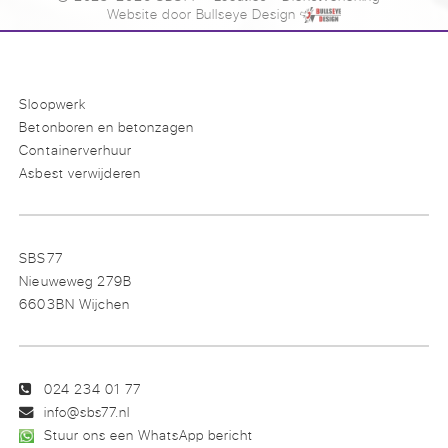
Website door
Bullseye Design
Sloopwerk
Betonboren en betonzagen
Containerverhuur
Asbest verwijderen
SBS77
Nieuweweg 279B
6603BN Wijchen
024 234 01 77
info@sbs77.nl
Stuur ons een WhatsApp bericht