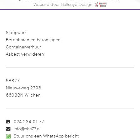
Website door
Bullseye Design
Sloopwerk
Betonboren en betonzagen
Containerverhuur
Asbest verwijderen
SBS77
Nieuweweg 279B
6603BN Wijchen
024 234 01 77
info@sbs77.nl
Stuur ons een WhatsApp bericht