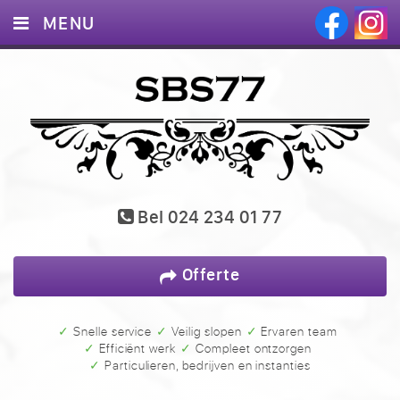
MENU
HOME
DIENSTEN
PROJECTEN
BLOG
Bel
024 234 01 77
CONTACT
Offerte
✓ Snelle service
✓ Veilig slopen
✓ Ervaren team
✓ Efficiënt werk
✓ Compleet ontzorgen
✓ Particulieren, bedrijven en instanties