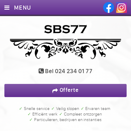
MENU
HOME
DIENSTEN
PROJECTEN
BLOG
Bel
024 234 01 77
CONTACT
Offerte
✓ Snelle service
✓ Veilig slopen
✓ Ervaren team
✓ Efficiënt werk
✓ Compleet ontzorgen
✓ Particulieren, bedrijven en instanties